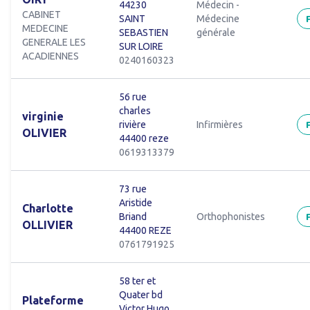
44230
Médecin -
CABINET
SAINT
Médecine
MEDECINE
SEBASTIEN
générale
GENERALE LES
SUR LOIRE
ACADIENNES
0240160323
56 rue
charles
virginie
rivière
Infirmières
OLIVIER
44400 reze
0619313379
73 rue
Aristide
Charlotte
Briand
Orthophonistes
OLLIVIER
44400 REZE
0761791925
58 ter et
Quater bd
Plateforme
Victor Hugo