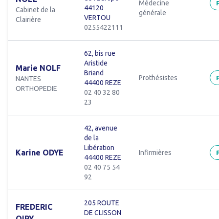
Médecine
44120
Cabinet de la
générale
VERTOU
Clairière
0255422111
62, bis rue
Aristide
Marie NOLF
Briand
Prothésistes
NANTES
44400 REZE
ORTHOPEDIE
02 40 32 80
23
42, avenue
de la
Libération
Karine ODYE
Infirmières
44400 REZE
02 40 75 54
92
205 ROUTE
FREDERIC
DE CLISSON
OIRY