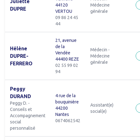
Juliette
44120
Médecine
DUPRE
VERTOU
générale
09 86 24 45
44
21, avenue
de la
Hélène
Médecin -
Vendée
DUPRE-
Médecine
44400 REZE
générale
FERRERO
02 55 99 02
94
Peggy
4 rue de la
DURAND
bouquinière
Peggy D. -
Assistant(e)
44200
Conseils et
social(e)
Nantes
Accompagnement
0674062542
social
personnalisé