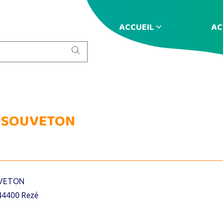
ACCUEIL
AC
T-SOUVETON
UVETON
44400 Rezé