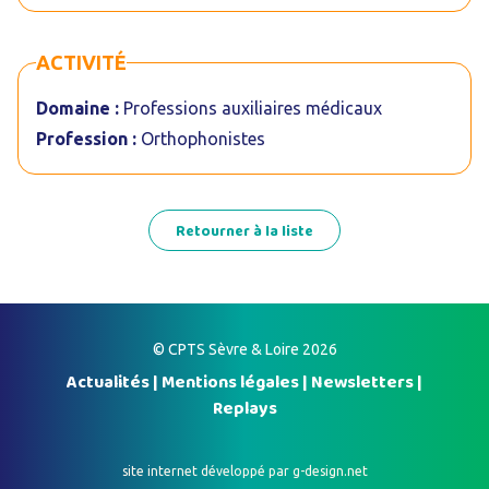
ACTIVITÉ
Domaine :
Professions auxiliaires médicaux
Profession :
Orthophonistes
Retourner à la liste
© CPTS Sèvre & Loire 2026
Actualités
|
Mentions légales
|
Newsletters
|
Replays
site internet développé par
g-design.net