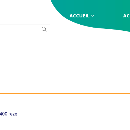
ACCUEIL
AC
4400 reze