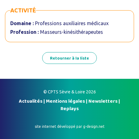
ACTIVITÉ
Domaine :
Professions auxiliaires médicaux
Profession :
Masseurs-kinésithérapeutes
Retourner à la liste
© CPTS Sèvre & Loire 2026
Actualités
|
Mentions légales
|
Newsletters
|
Replays
site internet développé par
g-design.net