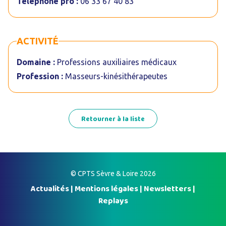
Téléphone pro :
06 33 67 40 83
ACTIVITÉ
Domaine :
Professions auxiliaires médicaux
Profession :
Masseurs-kinésithérapeutes
Retourner à la liste
© CPTS Sèvre & Loire 2026
Actualités
|
Mentions légales
|
Newsletters
|
Replays