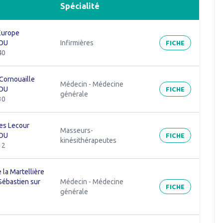
Spécialité
'Europe
FICHE
OU
Infirmières
40
 Cornouaille
Médecin - Médecine
FICHE
OU
générale
30
les Lecour
Masseurs-
FICHE
OU
kinésithérapeutes
12
 la Martellière
Sébastien sur
Médecin - Médecine
FICHE
générale