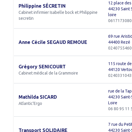
12 place des 
Philippine SÉCRETIN
44230 Saint 
Cabinet infirmier Isabelle bock et Philippine
loire
secretin
0617173080
69 rue Aristi
Anne Cécile SEGAUD REMOUE
44400 Rezé
0240755460
115 route de
Grégory SENICOURT
44120 Verto
Cabinet médical de la Grammoire
0240331043
rue de la Ta
Mathilda SICARD
44230 Saint-
Loire
Atlantic'Ergo
06 80 95 11 
7 rue du Peti
Transport SOLIDAIRE
44230 Saint-