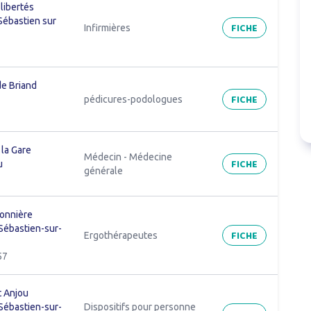
libertés
Sébastien sur
FICHE
Infirmières
de Briand
FICHE
pédicures-podologues
 la Gare
Médecin - Médecine
FICHE
u
générale
ponnière
Sébastien-sur-
FICHE
Ergothérapeutes
57
t Anjou
Sébastien-sur-
Dispositifs pour personne