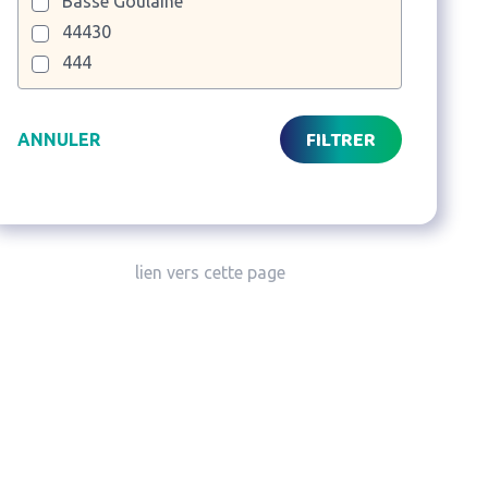
Basse Goulaine
44430
444
FILTRER
ANNULER
lien vers cette page