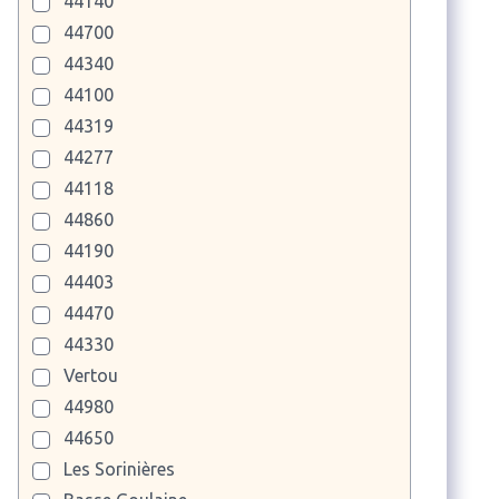
44140
44700
44340
44100
44319
44277
44118
44860
44190
44403
44470
44330
Vertou
44980
44650
Les Sorinières