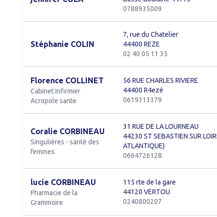
0788935009
7, rue du Chatelier
Stéphanie COLIN
44400 REZE
02 40 05 11 35
Florence COLLINET
56 RUE CHARLES RIVIERE
44400 R4ezé
Cabinet Infirmier
0619313379
Acropole sante
31 RUE DE LA LOURNEAU
Coralie CORBINEAU
44230 ST SEBASTIEN SUR LOIR
Singulières - santé des
ATLANTIQUE)
femmes
0664726128
lucie CORBINEAU
115 rte de la gare
44120 VERTOU
Pharmacie de la
0240800207
Grammoire