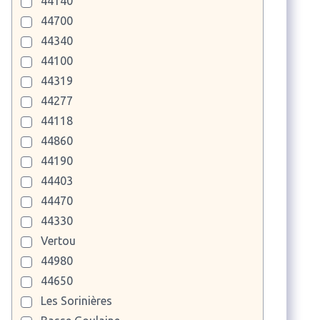
44140
44700
44340
44100
44319
44277
44118
44860
44190
44403
44470
44330
Vertou
44980
44650
Les Sorinières