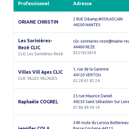
Professionnel
Adresse
2 RUE D&amp;#039;ASCAIN
ORIANE CHRISTIN
44200 NANTES
Les Sorinières-
clic-sorinieres-reze@mairie-rez
44400 REZE
Rezé CLIC
0251825810
CLIC Les Sorinières-Rezé
1, rue de la Garenne
Villes Vill âges CLIC
44120 VERTOU
CLIC VILLES VILL'AGES
02 28 01 82 24
25 rue Maurice Daniel
Raphaële COGREL
44230 Saint Sébastien Sur Loir
07 86 99 39 19
349 route du Loroux Bottereau
jennifer COLA
Basse Goulaine 44115