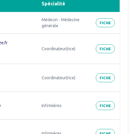
Spécialité
Médecin - Médecine
FICHE
générale
e.fr
FICHE
Coordinateur(rice)
FICHE
Coordinateur(rice)
FICHE
e
Infirmières
FICHE
Infirmières