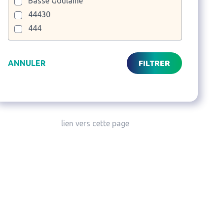
Basse Goulaine
44430
444
FILTRER
ANNULER
lien vers cette page