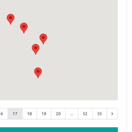
16
17
18
19
20
...
52
53